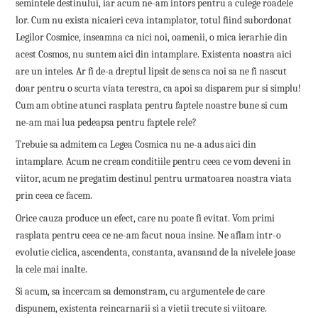
semintele destinului, iar acum ne-am intors pentru a culege roadele
lor. Cum nu exista nicaieri ceva intamplator, totul fiind subordonat
Legilor Cosmice, inseamna ca nici noi, oamenii, o mica ierarhie din
acest Cosmos, nu suntem aici din intamplare. Existenta noastra aici
are un inteles. Ar fi de-a dreptul lipsit de sens ca noi sa ne fi nascut
doar pentru o scurta viata terestra, ca apoi sa disparem pur si simplu!
Cum am obtine atunci rasplata pentru faptele noastre bune si cum
ne-am mai lua pedeapsa pentru faptele rele?
Trebuie sa admitem ca Legea Cosmica nu ne-a adus aici din
intamplare. Acum ne cream conditiile pentru ceea ce vom deveni in
viitor, acum ne pregatim destinul pentru urmatoarea noastra viata
prin ceea ce facem.
Orice cauza produce un efect, care nu poate fi evitat. Vom primi
rasplata pentru ceea ce ne-am facut noua insine. Ne aflam intr-o
evolutie ciclica, ascendenta, constanta, avansand de la nivelele joase
la cele mai inalte.
Si acum, sa incercam sa demonstram, cu argumentele de care
dispunem, existenta reincarnarii si a vietii trecute si viitoare.