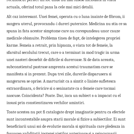
actuala, oferind totul pana la cele mai mici detalii.
Alt caz interesant. Unei femei, operata cu o luna inainte de fibrom, ii
sangera uterul, provocandu-i dureri puternice. Medicina nu stia ce sa
spuna in fata acestor simptome care nu corespundeau unor cauze
medicale obisnuite. Problema tinea de fapt, de intelegerea propriei
karme. Femeia a retrait, prin hipnoza, o viata tot de femeie, la
sfarsitul secolului trecut, care s-a terminat in mod tragic in urma
unei nasteri deosebit de dificile si dureroase. Si de data aceasta,
subconstientul pastrase amprenta acestui traumatism care se
manifesta si in prezent. Dupa trei zile, durerile disparusera si
sangerarea se oprise. A marturisit ca a simtit o liniste sufletesca
extraordinara, o fericire si o seninatate ca o femeie care tocmai
nascuse. Coincidenta? Poate. Dar, inca un subiect s-a impacat cu el
insusi prin constientizarea vechilor amintiri.
Toate acestea nu pot fi catalogate drept imaginatie pentru ca efectele
sunt incontestabile asupra starii morale si fizice a subiectilor. Ei sunt
beneficiarii unui soi de evolutie morala si spirituala care pledeaza in
favoarea validitatii ipotezei vietilor anterioare si a reincarnarii.