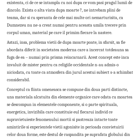
existenta, ci de ce se intampla cu noi dupa ce vom pasi pragul lumii de
dincolo. Exista o alta viata dupa moarte ?, ne intrebam plini de
teama, dar si cu speranta de cele mai multe ori nemarturisita, ca
Dumnezeu nu ne-a creat numai pentru aceasta umila trecere prin
corpul uman, material pe care il primim fiecare la nastere.
Astazi, insa, problema vietii de dupa moarte poate, in sfarsit, sa fie
abordata diferit in societatea moderna care a incercat totdeauna sa
fuga de ea – numai prin prisma reincarnarii. Acest concept este inca
invaluit de mister pentru ca religiile occidentale n-au admis-o
niciodata, cu toate ca atmosfera din jurul acestui subiect s-a schimbat
considerabil.
Conceptul ca fiinta omeneasca se compune din doua parti distincte,
una materiala alcatuita din elemente organice care odata cu moartea
se descompun in elementele componente, si o parte spirituala,
energetica, invizibila care constituie eul fiecarui individ ce
supravietuieste fenomenului mortii si pastreaza intacte toate
amintirile si experientele vietii agonisite in perioada convietuirii
celor doua forme, este destul de raspandita pe suprafata globului din