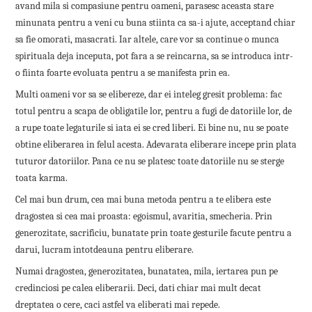
avand mila si compasiune pentru oameni, parasesc aceasta stare
minunata pentru a veni cu buna stiinta ca sa-i ajute, acceptand chiar
sa fie omorati, masacrati. Iar altele, care vor sa continue o munca
spirituala deja inceputa, pot fara a se reincarna, sa se introduca intr-
o fiinta foarte evoluata pentru a se manifesta prin ea.
Multi oameni vor sa se elibereze, dar ei inteleg gresit problema: fac
totul pentru a scapa de obligatile lor, pentru a fugi de datoriile lor, de
a rupe toate legaturile si iata ei se cred liberi. Ei bine nu, nu se poate
obtine eliberarea in felul acesta. Adevarata eliberare incepe prin plata
tuturor datoriilor. Pana ce nu se platesc toate datoriile nu se sterge
toata karma.
Cel mai bun drum, cea mai buna metoda pentru a te elibera este
dragostea si cea mai proasta: egoismul, avaritia, smecheria. Prin
generozitate, sacrificiu, bunatate prin toate gesturile facute pentru a
darui, lucram intotdeauna pentru eliberare.
Numai dragostea, generozitatea, bunatatea, mila, iertarea pun pe
credinciosi pe calea eliberarii. Deci, dati chiar mai mult decat
dreptatea o cere, caci astfel va eliberati mai repede.