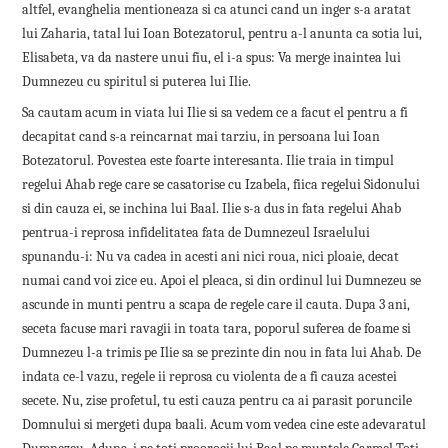
altfel, evanghelia mentioneaza si ca atunci cand un inger s-a aratat
lui Zaharia, tatal lui Ioan Botezatorul, pentru a-l anunta ca sotia lui,
Elisabeta, va da nastere unui fiu, el i-a spus: Va merge inaintea lui
Dumnezeu cu spiritul si puterea lui Ilie.
Sa cautam acum in viata lui Ilie si sa vedem ce a facut el pentru a fi
decapitat cand s-a reincarnat mai tarziu, in persoana lui Ioan
Botezatorul. Povestea este foarte interesanta. Ilie traia in timpul
regelui Ahab rege care se casatorise cu Izabela, fiica regelui Sidonului
si din cauza ei, se inchina lui Baal. Ilie s-a dus in fata regelui Ahab
pentrua-i reprosa infidelitatea fata de Dumnezeul Israelului
spunandu-i: Nu va cadea in acesti ani nici roua, nici ploaie, decat
numai cand voi zice eu. Apoi el pleaca, si din ordinul lui Dumnezeu se
ascunde in munti pentru a scapa de regele care il cauta. Dupa 3 ani,
seceta facuse mari ravagii in toata tara, poporul suferea de foame si
Dumnezeu l-a trimis pe Ilie sa se prezinte din nou in fata lui Ahab. De
indata ce-l vazu, regele ii reprosa cu violenta de a fi cauza acestei
secete. Nu, zise profetul, tu esti cauza pentru ca ai parasit poruncile
Domnului si mergeti dupa baali. Acum vom vedea cine este adevaratul