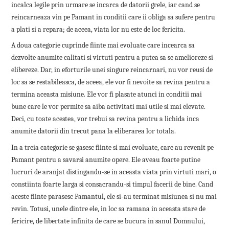
incalca legile prin urmare se incarca de datorii grele, iar cand se
reincarneaza vin pe Pamant in conditii care ii obliga sa sufere pentru
a plati si a repara; de aceea, viata lor nu este de loc fericita.
A doua categorie cuprinde fiinte mai evoluate care incearca sa
dezvolte anumite calitati si virtuti pentru a putea sa se amelioreze si
elibereze. Dar, in eforturile unei singure reincarnari, nu vor reusi de
loc sa se restabileasca, de aceea, ele vor fi nevoite sa revina pentru a
termina aceasta misiune. Ele vor fi plasate atunci in conditii mai
bune care le vor permite sa aiba activitati mai utile si mai elevate.
Deci, cu toate acestea, vor trebui sa revina pentru a lichida inca
anumite datorii din trecut pana la eliberarea lor totala.
In a treia categorie se gasesc fiinte si mai evoluate, care au revenit pe
Pamant pentru a savarsi anumite opere. Ele aveau foarte putine
lucruri de aranjat distingandu-se in aceasta viata prin virtuti mari, o
constiinta foarte larga si consacrandu-si timpul facerii de bine. Cand
aceste fiinte parasesc Pamantul, ele si-au terminat misiunea si nu mai
revin. Totusi, unele dintre ele, in loc sa ramana in aceasta stare de
fericire, de libertate infinita de care se bucura in sanul Domnului,