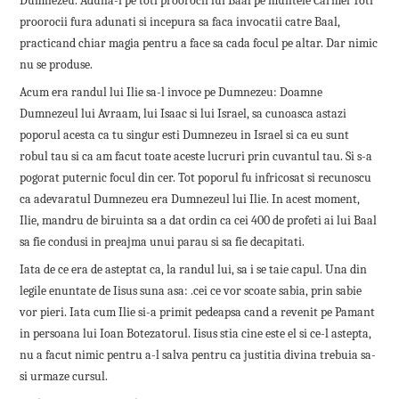
Dumnezeu. Aduna-i pe toti proorocii lui Baal pe muntele Carmel Toti
proorocii fura adunati si incepura sa faca invocatii catre Baal,
practicand chiar magia pentru a face sa cada focul pe altar. Dar nimic
nu se produse.
Acum era randul lui Ilie sa-l invoce pe Dumnezeu: Doamne
Dumnezeul lui Avraam, lui Isaac si lui Israel, sa cunoasca astazi
poporul acesta ca tu singur esti Dumnezeu in Israel si ca eu sunt
robul tau si ca am facut toate aceste lucruri prin cuvantul tau. Si s-a
pogorat puternic focul din cer. Tot poporul fu infricosat si recunoscu
ca adevaratul Dumnezeu era Dumnezeul lui Ilie. In acest moment,
Ilie, mandru de biruinta sa a dat ordin ca cei 400 de profeti ai lui Baal
sa fie condusi in preajma unui parau si sa fie decapitati.
Iata de ce era de asteptat ca, la randul lui, sa i se taie capul. Una din
legile enuntate de Iisus suna asa: .cei ce vor scoate sabia, prin sabie
vor pieri. Iata cum Ilie si-a primit pedeapsa cand a revenit pe Pamant
in persoana lui Ioan Botezatorul. Iisus stia cine este el si ce-l astepta,
nu a facut nimic pentru a-l salva pentru ca justitia divina trebuia sa-
si urmaze cursul.