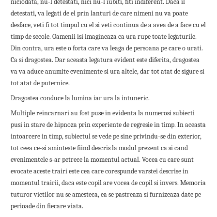
niciodata, nu-l detestati, nici nu-l iubiti, fiti indiferent. Daca il
detestati, va legati de el prin lanturi de care nimeni nu va poate
desface, veti fi tot timpul cu el si veti continua de a avea de a face cu el
timp de secole. Oamenii isi imagineaza ca ura rupe toate legaturile.
Din contra, ura este o forta care va leaga de persoana pe care o urati.
Ca si dragostea. Dar aceasta legatura evident este diferita, dragostea
va va aduce anumite evenimente si ura altele, dar tot atat de sigure si
tot atat de puternice.
Dragostea conduce la lumina iar ura la intuneric.
Multiple reincarnari au fost puse in evidenta la numerosi subiecti
pusi in stare de hipnoza prin experiente de regresie in timp. In aceasta
intoarcere in timp, subiectul se vede pe sine privindu-se din exterior,
tot ceea ce-si aminteste fiind descris la modul prezent ca si cand
evenimentele s-ar petrece la momentul actual. Vocea cu care sunt
evocate aceste trairi este cea care corespunde varstei descrise in
momentul trairii, daca este copil are vocea de copil si invers. Memoria
tuturor vietilor nu se amesteca, ea se pastreaza si furnizeaza date pe
perioade din fiecare viata.