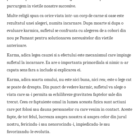
parcurgem in vietile noastre succesive.
Multe religii spun ca orice viata intr-un corp de carne si oase este
rezultatul unei alegeri, numita incarnare. Dupa moarte si dupa o
evaluare karmica, sufletul se confrunta cu alegerea de a cobori din
nou pe Pamant pentru solutionarea nereusitelor din vietile
anterioare.
Karma, adica legea cauzei si a efectului este mecanismul care impinge
sufletul la incarnare. Ea are o importanta primordiala si nimic n-ar
capata sens fara a include si explicarea ei.
Karma, adica soarta omului, nu este nici buna, nici rea; este o lege cat
se poate de dreapta. Din punct de vedere karmic, sufletul va alege o
viata care sa-i permita sa echilibreze gravitatea faptelor sale din
trecut. Ceea ce faptuieste omul in lumea aceasta fizica sunt actiuni
care pot folosi sau dauna persoanelor cu care venim in contact. Aceste
fapte, de tot felul, lucreaza asupra noastra si asupra celor din jurul
nostru, fericindu-i sau nenorocindu-i, impiedicadu-le sau
favorizandu-le evolutia.