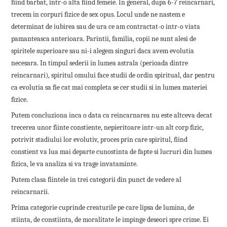
fiind barbat, intr-o alta fiind femeie. In general, dupa 6-7 reincarnari,
trecem in corpuri fizice de sex opus. Locul unde ne nastem e
determinat de iubirea sau de ura ce am contractat-o intr-o viata
pamanteasca anterioara. Parintii, familia, copii ne sunt alesi de
spiritele superioare sau ni-i alegem singuri daca avem evolutia
necesara. In timpul sederii in lumea astrala (perioada dintre
reincarnari), spiritul omului face studii de ordin spiritual, dar pentru
ca evolutia sa fie cat mai completa se cer studii si in lumea materiei
fizice.
Putem concluziona inca o data ca reincarnarea nu este altceva decat
trecerea unor fiinte constiente, nepieritoare intr-un alt corp fizic,
potrivit stadiului lor evolutiv, proces prin care spiritul, fiind
constient va lua mai departe cunostinta de fapte si lucruri din lumea
fizica, le va analiza si va trage invataminte.
Putem clasa fiintele in trei categorii din punct de vedere al
reincarnarii.
Prima categorie cuprinde creaturile pe care lipsa de lumina, de
stiinta, de constiinta, de moralitate le impinge deseori spre crime. Ei