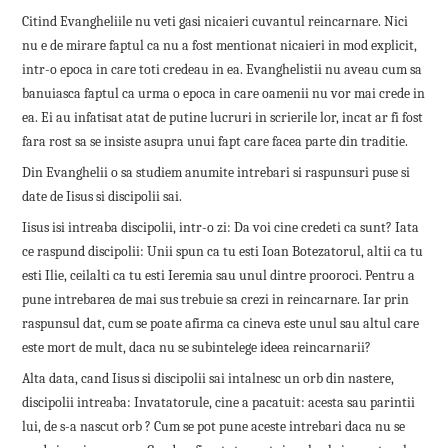
Citind Evangheliile nu veti gasi nicaieri cuvantul reincarnare. Nici
nu e de mirare faptul ca nu a fost mentionat nicaieri in mod explicit,
intr-o epoca in care toti credeau in ea. Evanghelistii nu aveau cum sa
banuiasca faptul ca urma o epoca in care oamenii nu vor mai crede in
ea. Ei au infatisat atat de putine lucruri in scrierile lor, incat ar fi fost
fara rost sa se insiste asupra unui fapt care facea parte din traditie.
Din Evanghelii o sa studiem anumite intrebari si raspunsuri puse si
date de Iisus si discipolii sai.
Iisus isi intreaba discipolii, intr-o zi: Da voi cine credeti ca sunt? Iata
ce raspund discipolii: Unii spun ca tu esti Ioan Botezatorul, altii ca tu
esti Ilie, ceilalti ca tu esti Ieremia sau unul dintre prooroci. Pentru a
pune intrebarea de mai sus trebuie sa crezi in reincarnare. Iar prin
raspunsul dat, cum se poate afirma ca cineva este unul sau altul care
este mort de mult, daca nu se subintelege ideea reincarnarii?
Alta data, cand Iisus si discipolii sai intalnesc un orb din nastere,
discipolii intreaba: Invatatorule, cine a pacatuit: acesta sau parintii
lui, de s-a nascut orb ? Cum se pot pune aceste intrebari daca nu se