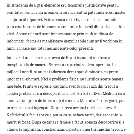
In stradania de a gasi elemente sau fenomene justificative pentru
realitatea reincarnarii, oamenii au incercat sa patrunda acest mister
cu ajutorul hipnozei. Prin aceasta metoda, s-a reusit ca anumite
persoane in stare de hipnoza sa comunice impresii din perioada altor
vieti. Aceste relatari sunt impresionante prin multitudinea de
informatii, forme de manifestare inexplicabile cum ar fi vorbirea in
limbi arhaice sau total necunoscute celor prezenti.
Iata cazul unei femei care avea de 10 ani insomnii si o teama
inexplicabila de moarte. Se trezea tresarind violent, speriata, in
mijlocul noptii, si nu mai adormea decat spre dimineata cu pretul
unor mari eforturi. Nici o problema fizica nu justifica aceste temeri
morbide. Printr-o regresie, cautand eventuala cauza din trecut a
acestei probleme, s-a descoperit ca a fost barbat in Evul Mediu si ca a
dus o viata lipsita de interes, apoi a murit. Mortul a fost pregatit, pus
in sicriu si apoi ingropat. Dupa cateva ore mai tarziu, s-a trezit!
Nefericitul a facut tot ce a putut ca sa se faca auzit, dar zadarnic. A
murit sufocat. Dupa ce tanara femeie a facut aceasta descoperire si a
adus-o la suprafata, constientizand efectele unei traume din trecut, s-