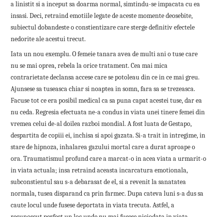
a linistit si a inceput sa doarma normal, simtindu-se impacata cu ea
insasi. Deci, retraind emotiile legate de aceste momente deosebite,
subiectul dobandeste o constientizare care sterge definitiv efectele
nedorite ale acestui trecut.
Iata un nou exemplu. O femeie tanara avea de multi ani o tuse care
nu se mai oprea, rebela la orice tratament. Cea mai mica
contrarietate declansa accese care se potoleau din ce in ce mai greu.
Ajunsese sa tuseasca chiar si noaptea in somn, fara sa se trezeasca.
Facuse tot ce era posibil medical ca sa puna capat acestei tuse, dar ea
nu ceda. Regresia efectuata ne-a condus in viata unei tinere femei din
vremea celui de-al doilea razboi mondial. A fost luata de Gestapo,
despartita de copiii ei, inchisa si apoi gazata. Si-a trait in intregime, in
stare de hipnoza, inhalarea gazului mortal care a durat aproape o
ora. Traumatismul profund care a marcat-o in acea viata a urmarit-o
in viata actuala; insa retraind aceasta incarcatura emotionala,
subconstientul sau s-a debarasat de el, si a revenit la sanatatea
normala, tusea disparand ca prin farmec. Dupa cateva luni s-a dus sa
caute locul unde fusese deportata in viata trecuta. Astfel, a
recunoscut perfect un loc unde nu mai fusese niciodata in viata