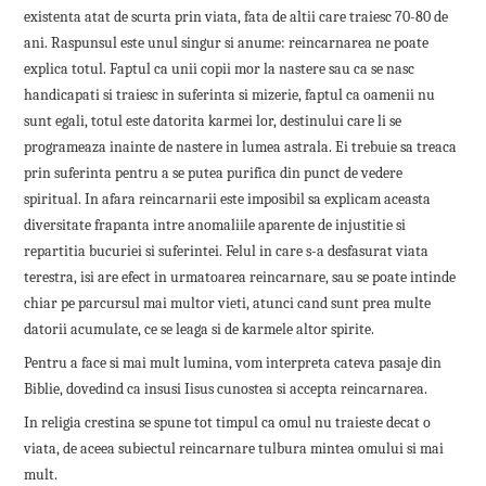
existenta atat de scurta prin viata, fata de altii care traiesc 70-80 de
ani. Raspunsul este unul singur si anume: reincarnarea ne poate
explica totul. Faptul ca unii copii mor la nastere sau ca se nasc
handicapati si traiesc in suferinta si mizerie, faptul ca oamenii nu
sunt egali, totul este datorita karmei lor, destinului care li se
programeaza inainte de nastere in lumea astrala. Ei trebuie sa treaca
prin suferinta pentru a se putea purifica din punct de vedere
spiritual. In afara reincarnarii este imposibil sa explicam aceasta
diversitate frapanta intre anomaliile aparente de injustitie si
repartitia bucuriei si suferintei. Felul in care s-a desfasurat viata
terestra, isi are efect in urmatoarea reincarnare, sau se poate intinde
chiar pe parcursul mai multor vieti, atunci cand sunt prea multe
datorii acumulate, ce se leaga si de karmele altor spirite.
Pentru a face si mai mult lumina, vom interpreta cateva pasaje din
Biblie, dovedind ca insusi Iisus cunostea si accepta reincarnarea.
In religia crestina se spune tot timpul ca omul nu traieste decat o
viata, de aceea subiectul reincarnare tulbura mintea omului si mai
mult.