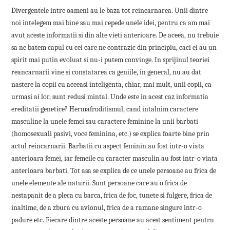
Divergentele intre oameni au le baza tot reincarnarea. Unii dintre
noi intelegem mai bine sau mai repede unele idei, pentru ca am mai
avut aceste informatii si din alte vieti anterioare. De aceea, nu trebuie
sa ne batem capul cu cei care ne contrazic din principiu, caci ei au un
spirit mai putin evoluat si nu-i putem convinge. In sprijinul teoriei
reancarnarii vine si constatarea ca geniile, in general, nu au dat
nastere la copii cu aceeasi inteligenta, chiar, mai mult, unii copii, ca
urmasi ai lor, sunt redusi mintal. Unde este in acest caz informatia
ereditatii genetice? Hermafroditismul, cand intalnim caractere
masculine la unele femei sau caractere feminine la unii barbati
(homosexuali pasivi, voce feminina, etc.) se explica foarte bine prin
actul reincarnarii. Barbatii cu aspect feminin au fost intr-o viata
anterioara femei, iar femeile cu caracter masculin au fost intr-o viata
anterioara barbati. Tot asa se explica de ce unele persoane au frica de
unele elemente ale naturii. Sunt persoane care au o frica de
nestapanit de a pleca cu barca, frica de foc, tunete si fulgere, frica de
inaltime, de a zbura cu avionul, frica de a ramane singure intr-o
padure etc. Fiecare dintre aceste persoane au acest sentiment pentru