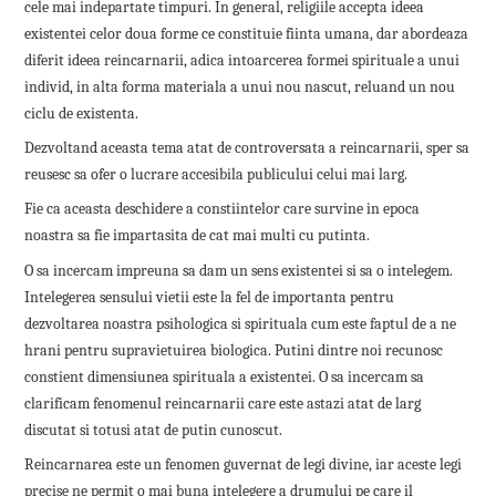
cele mai indepartate timpuri. In general, religiile accepta ideea
existentei celor doua forme ce constituie fiinta umana, dar abordeaza
diferit ideea reincarnarii, adica intoarcerea formei spirituale a unui
individ, in alta forma materiala a unui nou nascut, reluand un nou
ciclu de existenta.
Dezvoltand aceasta tema atat de controversata a reincarnarii, sper sa
reusesc sa ofer o lucrare accesibila publicului celui mai larg.
Fie ca aceasta deschidere a constiintelor care survine in epoca
noastra sa fie impartasita de cat mai multi cu putinta.
O sa incercam impreuna sa dam un sens existentei si sa o intelegem.
Intelegerea sensului vietii este la fel de importanta pentru
dezvoltarea noastra psihologica si spirituala cum este faptul de a ne
hrani pentru supravietuirea biologica. Putini dintre noi recunosc
constient dimensiunea spirituala a existentei. O sa incercam sa
clarificam fenomenul reincarnarii care este astazi atat de larg
discutat si totusi atat de putin cunoscut.
Reincarnarea este un fenomen guvernat de legi divine, iar aceste legi
precise ne permit o mai buna intelegere a drumului pe care il