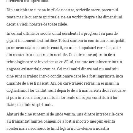
asemenea mai spirituala.
Din antichitate si pana in zilele noastre, scrierile sacre, precum si
toate marile curente spirituale, ne-au vorbit despre alte dimensiuni
decat a vietii noastre de toate zilele.
In cursul ultimelor secole, omul occidental a progresat cu pasi de
gigant in domeniile stiintifice. Totusi suntem in continuare incapabili
sa ne acomodam cu unele emotii, cu unele impulsuri care fac parte
din mostenirea noastra din neolitic. Omenirea inconjurata de o
tehnologie care se invecineaza cu SF-ul, traieste actualmente intr-o
angoasa existentiala cronica. Cei mai multi dintre noi nu mai stiu
cine sunt si traiesc intr-o conditionare care le-a fost imprimata inca
dinainte de a se fi nascut. Azi, cei care traiesc retrasi in ei insisi, in
dogmatismul lor caldut, sunt departe de a fi mai fericiti decat cei care-
si pun intrebari asupra naturii lor reale si asupra constituirii lor
fizice, mentale si spirituale.
Alaturi de cine suntem si de unde venim, una dintre intrebarile care
au framantat mintea oamenilor a fost si incotro mergem esenta
acestei mari necunoscute fiind legata nu de efemera noastra