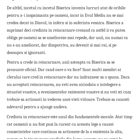
De altfel, incetul cu incetul Biserica inventa lucruri atat de oribile
pentru a-i inspaimanta pe oameni, incat in Evul Mediu nu se mai
credea decat in Diavol, in infern si in suferinta vesnica. Biserica a
suprimat deci credinta in reincarnare crezand ca astfel ii va putea
obliga pe oameni sa se amelioreze mai repede, dar unii, nu numai ca
nu s-au ameliorat, dar dimpotriva, au devenit si mai rai, si pe
deasupra si ignoranti.
Pentru a crede in reincarnare, unii asteapta ca Biserica sa se
pronunte oficial. Dar cand oare o va face? Sunt multi membri ai
clerului care cred in reincarnare dar nu indraznesc sa o spuna. Daca
nu acceptati reincarnarea, nu veti avea niciodata o intelegere a
situatiei voastre, a evenimentelor existentei voastre si nu veti sti cum
trebuie sa actionati in vederea unei vieti viitoare. Trebuie sa cunosti
adevarul pentru a ajunge undeva.
Credinta in reincarnare este unul din fundamentele morale. Atat timp
cat oamenii n-au fost pusi la curent cu aceasta lege a cauzei
consecintelor care continua sa actioneze de la o existenta la alta,