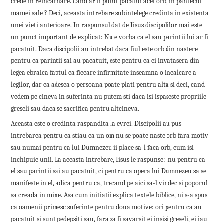
crede in reincarnare. Cand ar fi putut pacatui acel orb, in pantecul
mamei sale ? Deci, aceasta intrebare subintelege credinta in existenta
unei vieti anterioare. In raspunsul dat de Iisus discipolilor mai este
un punct important de explicat: Nu e vorba ca el sau parintii lui ar fi
pacatuit. Daca discipolii au intrebat daca fiul este orb din nastere
pentru ca parintii sai au pacatuit, este pentru ca ei invatasera din
legea ebraica faptul ca fiecare infirmitate inseamna o incalcare a
legilor, dar ca adesea o persoana poate plati pentru alta si deci, cand
vedem pe cineva in suferinta nu putem sti daca isi ispaseste propriile
greseli sau daca se sacrifica pentru altcineva.
Aceasta este o credinta raspandita la evrei. Discipolii au pus
intrebarea pentru ca stiau ca un om nu se poate naste orb fara motiv
sau numai pentru ca lui Dumnezeu ii place sa-l faca orb, cum isi
inchipuie unii. La aceasta intrebare, Iisus le raspunse: .nu pentru ca
el sau parintii sai au pacatuit, ci pentru ca opera lui Dumnezeu sa se
manifeste in el, adica pentru ca, trecand pe aici sa-l vindec si poporul
sa creada in mine. Asa cum initiatii explica textele biblice, ni s-a spus
ca oamenii primesc suferinte pentru doua motive: ori pentru ca au
pacatuit si sunt pedepsiti sau, fara sa fi savarsit ei insisi greseli, ei iau