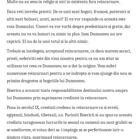
Multe nu au sens in religie si nici in existenta fara reincarnare.
Daca veti intreba preotii: De ce unii sunt bogati, frumosi, puternici si
altii sunt bolnavi, urati, saraci? Ei va vor raspunde ca aceasta este
voia Domnului. Uneori va vor vorbi despre predestinare si gratie, dar
aceasta nu va va lamuri cu nimic in plus. Insa Dumnezeu nu are
capricii. El nu da la unii totul si la altii nimic.
Trebuie sa intelegem, acceptand reincarnarea, ca daca suntem saraci,
prosti, nefericiti este din vina noastra pentru ca nu am stiut sa
utilizam tot ceea ce Dumnezeu ne-a dat la origine. Vom suferi
numeroase reincarnari pentru a ne indrepta si vom ajunge din nou sa
primim dragostea si bogatiile lui Dumnezeu.
Biserica a aruncat toata responsabilitatea destinului nostru asupra
lui Dumnezeu prin suprimarea credintei in reincarnare.
Pana in secolul IX, crestinii credeau in reincarnare ca si evreii,
egiptenii, hindusii, tibetanii, s.a. Parintii Bisericii si-au spus ca aceasta
credinta taraganeaza lucrurile in sensul ca oamenii nu sunt grabiti sa
se amelioreze, ei voiau deci sa-i impinga sa se perfectioneze intr-o
singura viata, suprimand reincarnarea.