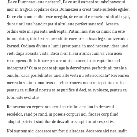
,De ce Dumnezeu este nedrept?, De ce unii oameni se imbolnavesc si
mor in frageda copilarie daca Dumnezeu a creat toate sufletele egale?,
De ce viata oamenilor este neegala, de ce unul e cersetor si altul bogat,
de ce unul este handicapat si altul este perfect sanatos?. Aceasta
ordine este in aparenta nedreapta. Putini insa stiu ca nimic nu este
intamplator, totul este o necesitate care are la baza legea universala a
karmei. Ordinea divina a lumii presupune, in mod necesar, ideea unei
vieti dupa aceasta viata. Daca n-ar fi asa atunci cum va veni acea
recompensa linistitoare pe care atatia oameni o asteapta in mod
indreptatit? Cum se poate ajunge la dezvoltarea perfectiunii totale a
omului, daca posibilitatea unei alte vieti nu este acordata? Revenirea
mereu la viata pamanteasca, reincarnarea noastra repetata are loc
pentru ca sufletul nostru sa se purifice si deci, sa evolueze, pentru ca
totul este evolutie.
Reincarnarea reprezinta actul spiritului de a lua in decursul
secolelor, rand pe rand, in posesie corpuri noi, fiecare corp fiind
adaptat potrivit stadiilor de dezvoltare a spiritului respectiv.
Noi suntem aici deoarece am fost si altadata, deoarece aici nea, sadit