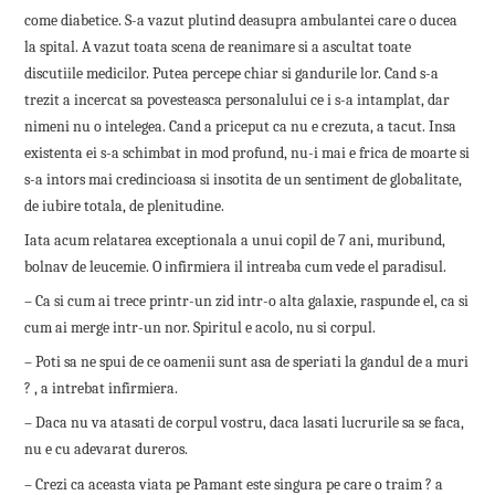
come diabetice. S-a vazut plutind deasupra ambulantei care o ducea
la spital. A vazut toata scena de reanimare si a ascultat toate
discutiile medicilor. Putea percepe chiar si gandurile lor. Cand s-a
trezit a incercat sa povesteasca personalului ce i s-a intamplat, dar
nimeni nu o intelegea. Cand a priceput ca nu e crezuta, a tacut. Insa
existenta ei s-a schimbat in mod profund, nu-i mai e frica de moarte si
s-a intors mai credincioasa si insotita de un sentiment de globalitate,
de iubire totala, de plenitudine.
Iata acum relatarea exceptionala a unui copil de 7 ani, muribund,
bolnav de leucemie. O infirmiera il intreaba cum vede el paradisul.
– Ca si cum ai trece printr-un zid intr-o alta galaxie, raspunde el, ca si
cum ai merge intr-un nor. Spiritul e acolo, nu si corpul.
– Poti sa ne spui de ce oamenii sunt asa de speriati la gandul de a muri
? , a intrebat infirmiera.
– Daca nu va atasati de corpul vostru, daca lasati lucrurile sa se faca,
nu e cu adevarat dureros.
– Crezi ca aceasta viata pe Pamant este singura pe care o traim ? a