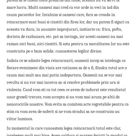
putem sa le tinem toate predicile din lume, aceasta nu va servi la
mare lucru. Multi oameni mai cred ca vor arde in veci in iad din
cauza pacatelor lor. Intalnim si oameni care, fara sa creada in
reincarnare sunt buni si cinstiti din firea lor, dar nu putem fi siguri ca
aceasta va dura; in anumite imprejurari, instincte ca: frica, pofta,
dorinta de razbunare, etc. pot sa invinga, iar acesti oameni nu mai
raman nici buni, nici cinstiti. Si asta pentru ca moralitatea lor nu este
construita pe o baza solida: cunoasterea legilor divine.
Indata ce se admite legea reincarnarii, oamenii incep sa inteleaga ca
fiecare eveniment din viata are ratiunea sa de a fi, fiindca totul are o
cauza mai mult sau mai putin indepartata. Oamenii nu se vor mai
revolta si nu vor mai incerca sa-si rezolve problemele prin ura si
violenta. Cand vom sti ca tot ceea ce avem de indurat este rezultatul
unor greseli trecute, vom accepta si nu vom mai acuza pe altii de
nenorocirile noastre. Vom evita sa comitem acte regretabile pentru ca
stim ca vom avea de suferit si ne vom stradui sa ne construim un
viitor luminos.
In momentul in care cunoastem legea reincarnarii totul este clar,
intelegem mult mai bine. Avem caldura si suntem fericiti la gandul ca