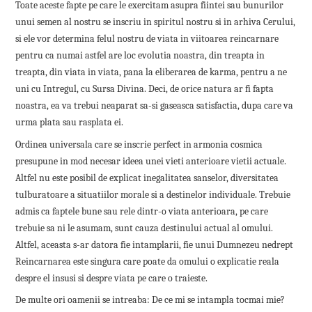
Toate aceste fapte pe care le exercitam asupra fiintei sau bunurilor
unui semen al nostru se inscriu in spiritul nostru si in arhiva Cerului,
si ele vor determina felul nostru de viata in viitoarea reincarnare
pentru ca numai astfel are loc evolutia noastra, din treapta in
treapta, din viata in viata, pana la eliberarea de karma, pentru a ne
uni cu Intregul, cu Sursa Divina. Deci, de orice natura ar fi fapta
noastra, ea va trebui neaparat sa-si gaseasca satisfactia, dupa care va
urma plata sau rasplata ei.
Ordinea universala care se inscrie perfect in armonia cosmica
presupune in mod necesar ideea unei vieti anterioare vietii actuale.
Altfel nu este posibil de explicat inegalitatea sanselor, diversitatea
tulburatoare a situatiilor morale si a destinelor individuale. Trebuie
admis ca faptele bune sau rele dintr-o viata anterioara, pe care
trebuie sa ni le asumam, sunt cauza destinului actual al omului.
Altfel, aceasta s-ar datora fie intamplarii, fie unui Dumnezeu nedrept
Reincarnarea este singura care poate da omului o explicatie reala
despre el insusi si despre viata pe care o traieste.
De multe ori oamenii se intreaba: De ce mi se intampla tocmai mie?