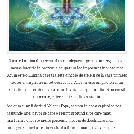
O mare Lumina din trecutul meu indepartat pe care am regasit-o cu
imensa bucurie in prezent a ocupat un loc important in viata mea.
Acum este o Lumina care traieste dincolo de stele si de la care primesc
ajutor si inspiratie in tot ceea ce fac. A fost si este un prieten si un
sfatuitor nepretuit de la care am invatat ca spiritul fiintei omenesti
nu moare, ci trece intr-o alta existenta.
Asa cum si-ar fi dorit si Valeriu Popa, as vrea in acest capitol sa pot
raspunde unei nevoi pe care o resimt profund si pe care miau
marturisit-o foarte multe persoane: nevoia de deschidere si de
intelegere a unei alte dimensiuni a fiintei umane, mai vasta, de