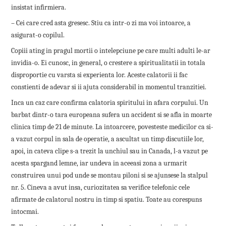
insistat infirmiera.
– Cei care cred asta gresesc. Stiu ca intr-o zi ma voi intoarce, a
asigurat-o copilul.
Copiii ating in pragul mortii o intelepciune pe care multi adulti le-ar
invidia-o. Ei cunosc, in general, o crestere a spiritualitatii in totala
disproportie cu varsta si experienta lor. Aceste calatorii ii fac
constienti de adevar si ii ajuta considerabil in momentul tranzitiei.
Inca un caz care confirma calatoria spiritului in afara corpului. Un
barbat dintr-o tara europeana sufera un accident si se afla in moarte
clinica timp de 21 de minute. La intoarcere, povesteste medicilor ca si-
a vazut corpul in sala de operatie, a ascultat un timp discutiile lor,
apoi, in cateva clipe s-a trezit la unchiul sau in Canada, l-a vazut pe
acesta spargand lemne, iar undeva in aceeasi zona a urmarit
construirea unui pod unde se montau piloni si se ajunsese la stalpul
nr. 5. Cineva a avut insa, curiozitatea sa verifice telefonic cele
afirmate de calatorul nostru in timp si spatiu. Toate au corespuns
intocmai.