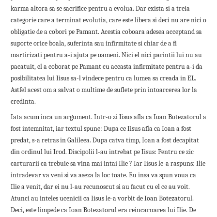
karma altora sa se sacrifice pentru a evolua. Dar exista si a treia
categorie care a terminat evolutia, care este libera si deci nu are nici o
obligatie de a cobori pe Pamant. Acestia coboara adesea acceptand sa
suporte orice boala, suferinta sau infirmitate si chiar de a fi
martirizati pentru a-i ajuta pe oameni. Nici el nici parintii lui nu au
pacatuit, el a coborat pe Pamant cu aceasta infirmitate pentru a-i da
posibilitatea lui Iisus sa-l vindece pentru ca lumea sa creada in EL.
Astfel acest om a salvat o multime de suflete prin intoarcerea lor la
credinta.
Iata acum inca un argument. Intr-o zi Iisus afla ca Ioan Botezatorul a
fost intemnitat, iar textul spune: Dupa ce Iisus afla ca Ioan a fost
predat, s-a retras in Galileea. Dupa catva timp, Ioan a fost decapitat
din ordinul lui Irod. Discipolii l-au intrebat pe Iisus: Pentru ce zic
carturarii ca trebuie sa vina mai intai Ilie ? Iar Iisus le-a raspuns: Ilie
intradevar va veni si va aseza la loc toate. Eu insa va spun voua ca
Ilie a venit, dar ei nu l-au recunoscut si au facut cu el ce au voit.
Atunci au inteles ucenicii ca Iisus le-a vorbit de Ioan Botezatorul.
Deci, este limpede ca Ioan Botezatorul era reincarnarea lui Ilie. De