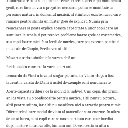
Tulburatoare sunt si fenomenele ce se petrec cu acei copii minune sau
genii, care fara a avea o pregatire necesara, pot sa se manifeste ca
persoane mature, in domeniul muzicii, al stiintelor exacte, lucru care
ramane pentru stiinta un mister greu de explicat. Numai prin
reincarnare se poate explica aceasta capacitate a unor copii care nu
sunt inca la scoala si pot rezolva probleme foarte grele de matematica,
sau copii foarte mici, fara lectii de muzica, care pot executa partituri
muzicale de Chopin, Beethoven si altii.
Mozart a scris o simfonie la varsta de 5 ani.
Reisin dadea concerte la varsta de 4 ani.
Leonardo da Vinci a invatat singur pictura, iar Victor Hugo a fost
laureat la varsta de 13 ani si astfel de exemple sunt nenumarate.
Aceste capacitati difera de la individ la individ. Unii copii, din primii
ani de viata au o predispozitie pentru muzica, altii pentru pictura,
altii pentru stiinta, iar altii nu manifesta nici o atractie pentru nimic.
Diferentele dintre modul de viata al oamenilor sunt enorme. In afara
de acest lucru, sunt copii care se nasc morti sau care mor imediat
dupa nastere la cateva zile, luni sau ani. De ce acestia sa aiba o