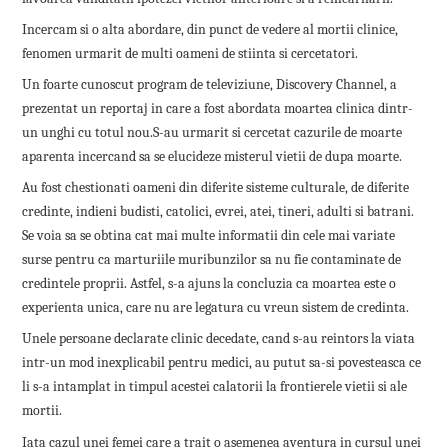
Incercam si o alta abordare, din punct de vedere al mortii clinice,
fenomen urmarit de multi oameni de stiinta si cercetatori.
Un foarte cunoscut program de televiziune, Discovery Channel, a
prezentat un reportaj in care a fost abordata moartea clinica dintr-
un unghi cu totul nou.S-au urmarit si cercetat cazurile de moarte
aparenta incercand sa se elucideze misterul vietii de dupa moarte.
Au fost chestionati oameni din diferite sisteme culturale, de diferite
credinte, indieni budisti, catolici, evrei, atei, tineri, adulti si batrani.
Se voia sa se obtina cat mai multe informatii din cele mai variate
surse pentru ca marturiile muribunzilor sa nu fie contaminate de
credintele proprii. Astfel, s-a ajuns la concluzia ca moartea este o
experienta unica, care nu are legatura cu vreun sistem de credinta.
Unele persoane declarate clinic decedate, cand s-au reintors la viata
intr-un mod inexplicabil pentru medici, au putut sa-si povesteasca ce
li s-a intamplat in timpul acestei calatorii la frontierele vietii si ale
mortii.
Iata cazul unei femei care a trait o asemenea aventura in cursul unei