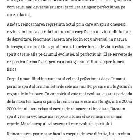
vom reusi mai devreme sau mai tarziu sa atingem perfectiunea pe
care o dorim.
Asadar, reincarnarea reprezinta actul prin care un spirit omenesc
revine din lumea astrala intr-un nou corp fizic potrivit stadiului sau
de dezvoltare. Fenomenul acesta are loc in tot universul, in natura
intreaga, nu numai in regnul uman. In orice forma de viata exista un
spirit care se afla pe drumul evolutiei, al perfectiunii. El se serveste de
respectiva forma fizica pentru a castiga cunostiinte despre lumea
fizica.
Corpul uman fiind instrumentul cel mai pefectionat de pe Pamant,
permite spiritului manifestarile cele mai inalte, pe care nu le gasim in
regnurile inferioare. Cu cat spiritul este mai evoluat, cu atat perioada
de la moartea fizica si pana la reincarnare este mai lunga, intre 200 si
2000 de ani, insa exista si cazuri de reincarnari imediate. Daca un
spirit vrea sa evolueze mai repede, atunci el se reincarneaza mai
repede. Marele scop al reincarnarii este evolutia spiritului.
Reincarnarea poate sa se faca in corpuri de sexe diferite, intr-o viata