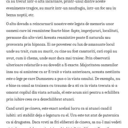
ca au trecut intr-o alta incarnare, printr-unul dintre aceste
evenimente tragice, au murit intr-un naufragiu, intr-un foc sau in
bezna noptii, etc.
O alta dovada a reincarnarii noastre este legata de memoria unor
oameni care isi reamintesc foarte bine: fapte, imprejurari, localitati,
persoane din alte vieti Aceasta reamintire poate fi naturala sau
provocata prin hipnoza. Ei ne povestesc cu lux de amanunte locul
unde au trait, cum au murit, cu cine au fost casatoriti, cati copii au
avut, cum ii chema, unde sunt daca mai traiesc. Prin observatii
ulterioare relatarile s-au dovedit a fi exacte. Majoritatea oamenilor
insa nu-si amintesc ca ar fi trait o viata anterioara, aceasta nestiinta
este o lege pe care Dumnezeu a pus-o in viata omului. De exemplu, nu
e bine ca omul sa traiasca cu trauma de a sti ca in viata trecuta si-a
omorat copilul din viata actuala, el este acum aici pentru a echilibra
prin iubire ceea ce a dezechilibrat atunci.
Cand urati pe cineva, este exact acelasi lucru ca si atunci cand il
iubiti: ati stabilit deja o legatura cu el. Ura este tot atat de puternica
ca si dragostea. Daca vreti sa fiti eliberati de cineva, sa nu-l mai vedeti