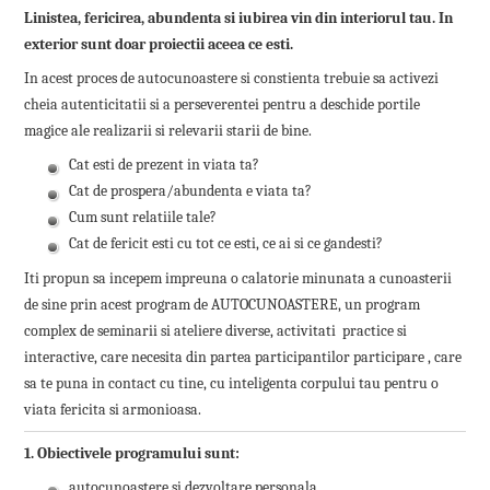
Linistea, fericirea, abundenta si iubirea vin din interiorul tau. In
exterior sunt doar proiectii aceea ce esti.
In acest proces de autocunoastere si constienta trebuie sa activezi
cheia autenticitatii si a perseverentei pentru a deschide portile
magice ale realizarii si relevarii starii de bine.
Cat esti de prezent in viata ta?
Cat de prospera/abundenta e viata ta?
Cum sunt relatiile tale?
Cat de fericit esti cu tot ce esti, ce ai si ce gandesti?
Iti propun sa incepem impreuna o calatorie minunata a cunoasterii
de sine prin acest program de AUTOCUNOASTERE, un program
complex de seminarii si ateliere diverse, activitati practice si
interactive, care necesita din partea participantilor participare , care
sa te puna in contact cu tine, cu inteligenta corpului tau pentru o
viata fericita si armonioasa.
1. Obiectivele programului sunt:
autocunoastere si dezvoltare personala