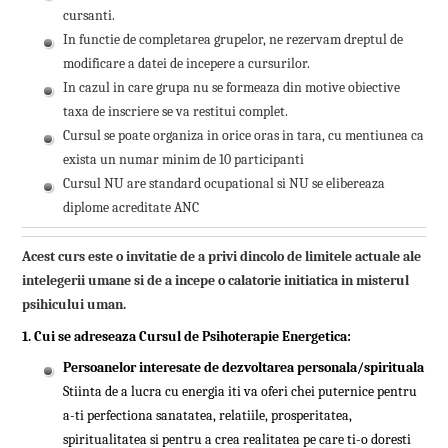
cursanti.
In functie de completarea grupelor, ne rezervam dreptul de
modificare a datei de incepere a cursurilor.
In cazul in care grupa nu se formeaza din motive obiective
taxa de inscriere se va restitui complet.
Cursul se poate organiza in orice oras in tara, cu mentiunea ca
exista un numar minim de 10 participanti
Cursul NU are standard ocupational si NU se elibereaza
diplome acreditate ANC
Acest curs este o invitatie de a privi dincolo de limitele actuale ale
intelegerii umane si de a incepe o calatorie initiatica in misterul
psihicului uman.
1. Cui se adreseaza Cursul de Psihoterapie Energetica
:
Persoanelor interesate de dezvoltarea personala/spirituala
Stiinta de a lucra cu energia iti va oferi chei puternice pentru
a-ti perfectiona sanatatea, relatiile, prosperitatea,
spiritualitatea si pentru a crea realitatea pe care ti-o doresti