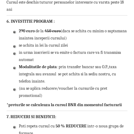
Cursul este deschis tuturor persoanelor interesate cu varsta peste 18
ani
6. INVESTITIE PROGRAM
:
290 euro
de la
450 euro
(daca se achita cu minim o saptamana
inaintea inceperii cursului)
se achita in lei la cursul zilei
in urma inscrierii se va emite o factura care va fi transmisa
automat
Modalitatile de plata
: prin transfer bancar sau O.P.,taxa
integrala sau avansul se pot achita si la sediu nostru, cu
telefon inainte.
(nu se aplica reducere/voucher la cursurile cu pret
promotional)
*preturile se calculeaza la cursul BNR din momentul facturarii
7. REDUCERI SI BENEFICII:
Poti repeta cursul cu
50 % REDUCERE
intr-o noua grupa de
formare