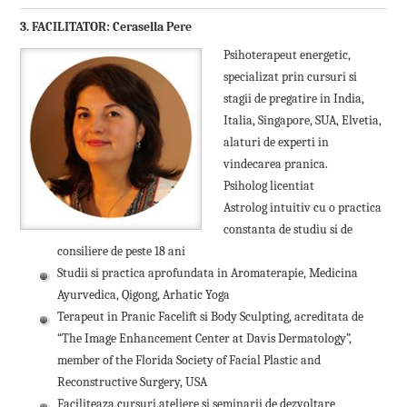
3. FACILITATOR:
Cerasella Pere
Psihoterapeut energetic,
specializat prin cursuri si
stagii de pregatire in India,
Italia, Singapore, SUA, Elvetia,
alaturi de experti in
vindecarea pranica.
Psiholog licentiat
Astrolog intuitiv cu o practica
constanta de studiu si de
consiliere de peste 18 ani
Studii si practica aprofundata in Aromaterapie, Medicina
Ayurvedica, Qigong, Arhatic Yoga
Terapeut in Pranic Facelift si Body Sculpting, acreditata de
“The Image Enhancement Center at Davis Dermatology”,
member of the Florida Society of Facial Plastic and
Reconstructive Surgery, USA
Faciliteaza cursuri,ateliere si seminarii de dezvoltare