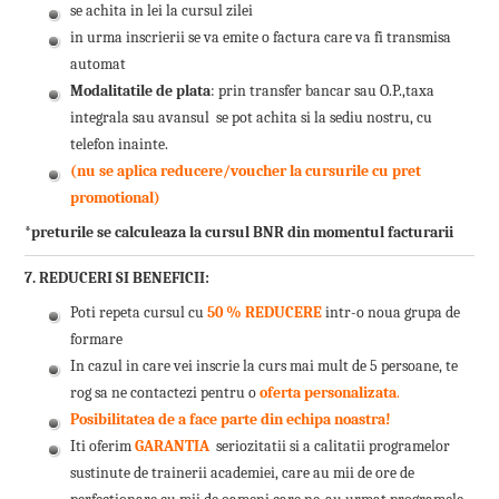
se achita in lei la cursul zilei
in urma inscrierii se va emite o factura care va fi transmisa
automat
Modalitatile de plata
: prin transfer bancar sau O.P.,taxa
integrala sau avansul se pot achita si la sediu nostru, cu
telefon inainte.
(nu se aplica reducere/voucher la cursurile cu pret
promotional)
*preturile se calculeaza la cursul BNR din momentul facturarii
7. REDUCERI SI BENEFICII:
Poti repeta cursul cu
50 % REDUCERE
intr-o noua grupa de
formare
In cazul in care vei inscrie la curs mai mult de 5 persoane, te
rog sa ne contactezi pentru o
oferta personalizata
.
Posibilitatea de a face parte din echipa noastra!
Iti oferim
GARANTIA
seriozitatii si a calitatii programelor
sustinute de trainerii academiei, care au mii de ore de