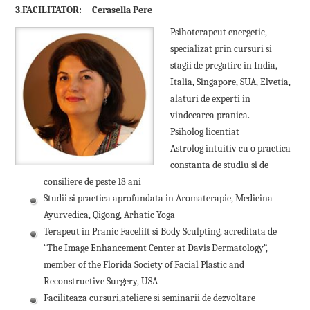
3.
FACILITATOR:
Cerasella Pere
Psihoterapeut energetic,
specializat prin cursuri si
stagii de pregatire in India,
Italia, Singapore, SUA, Elvetia,
alaturi de experti in
vindecarea pranica.
Psiholog licentiat
Astrolog intuitiv cu o practica
constanta de studiu si de
consiliere de peste 18 ani
Studii si practica aprofundata in Aromaterapie, Medicina
Ayurvedica, Qigong, Arhatic Yoga
Terapeut in Pranic Facelift si Body Sculpting, acreditata de
“The Image Enhancement Center at Davis Dermatology”,
member of the Florida Society of Facial Plastic and
Reconstructive Surgery, USA
Faciliteaza cursuri,ateliere si seminarii de dezvoltare