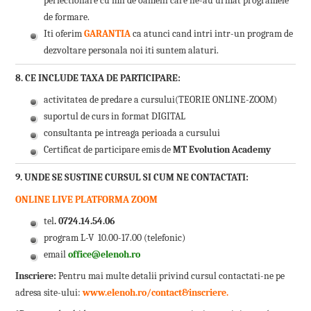
perfectionare cu mii de oameni care ne-au urmat programele
de formare.
Iti oferim
GARANTIA
ca atunci cand intri intr-un program de
dezvoltare personala noi iti suntem alaturi.
8. CE INCLUDE TAXA DE PARTICIPARE:
activitatea de predare a cursului(TEORIE ONLINE-ZOOM)
suportul de curs in format DIGITAL
consultanta pe intreaga perioada a cursului
Certificat de participare emis de
MT Evolution Academy
9. UNDE SE SUSTINE CURSUL SI CUM NE CONTACTATI:
ONLINE LIVE PLATFORMA ZOOM
tel
. 0724.14.54.06
program L-V 10.00-17.00 (telefonic)
email
office@elenoh.ro
Inscriere:
Pentru mai multe detalii privind cursul contactati-ne pe
adresa site-ului:
www.elenoh.ro/contact&inscriere
.