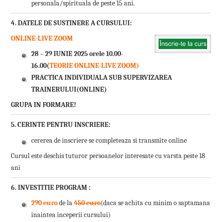
personala/spirituala de peste 15 ani.
4. DATELE DE SUSTINERE A CURSULUI:
ONLINE-LIVE ZOOM
28 – 29 IUNIE 2025 orele 10.00-
16.00(
TEORIE ONLINE-LIVE ZOOM)
PRACTICA INDIVIDUALA SUB SUPERVIZAREA
TRAINERULUI(ONLINE)
GRUPA IN FORMARE!
5. CERINTE PENTRU INSCRIERE:
cererea de inscriere se completeaza si transmite online
Cursul este deschis tuturor persoanelor interesate cu varsta peste 18
ani
6. INVESTITIE PROGRAM
:
290 euro
de la
450 euro
(daca se achita cu minim o saptamana
inaintea inceperii cursului)