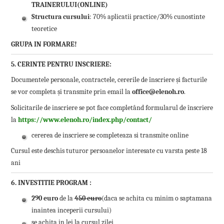
TRAINERULUI(ONLINE)
Structura cursului
: 70% aplicatii practice/30% cunostinte
teoretice
GRUPA IN FORMARE!
5. CERINTE PENTRU INSCRIERE:
Documentele personale, contractele, cererile de înscriere și facturile
se vor completa și transmite prin email la
office@elenoh.ro
.
Solicitarile de inscriere se pot face completând formularul de înscriere
la
https://www.elenoh.ro/index.php/contact/
cererea de inscriere se completeaza si transmite online
Cursul este deschis tuturor persoanelor interesate cu varsta peste 18
ani
6. INVESTITIE PROGRAM
:
290 euro
de la
450 euro
(daca se achita cu minim o saptamana
inaintea inceperii cursului)
se achita in lei la cursul zilei