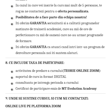
In cazul in care vei inscrie la curs mai mult de 5 persoane, te
rog sa ne contactezi pentru o
oferta personalizata
.
Posibilitatea de a face parte din echipa noastra!
Iti oferim
GARANTIA
seriozitatii si a calitatii programelor
sustinute de trainerii academiei, care au mii de ore de
perfectionare cu mii de oameni care ne-au urmat programele
de formare.
Iti oferim
GARANTIA
ca atunci cand intri intr-un program de
dezvoltare personala noi iti suntem alaturi.
8. CE INCLUDE TAXA DE PARTICIPARE:
activitatea de predare a cursului
(TEORIE ONLINE-ZOOM)
suportul de curs in format DIGITAL
consultanta pe intreaga perioada a cursului
Certificat de participare emis de
MT Evolution Academy
9. UNDE SE SUSTINE CURSUL SI CUM NE CONTACTATI:
ONLINE LIVE PE PLATFORMA ZOOM