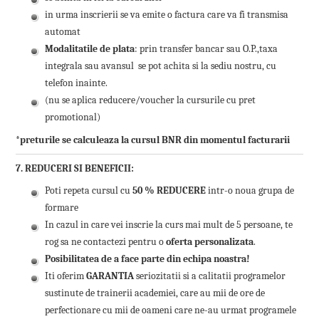
in urma inscrierii se va emite o factura care va fi transmisa
automat
Modalitatile de plata
: prin transfer bancar sau O.P.,taxa
integrala sau avansul se pot achita si la sediu nostru, cu
telefon inainte.
(nu se aplica reducere/voucher la cursurile cu pret
promotional)
*preturile se calculeaza la cursul BNR din momentul facturarii
7. REDUCERI SI BENEFICII:
Poti repeta cursul cu
50 % REDUCERE
intr-o noua grupa de
formare
In cazul in care vei inscrie la curs mai mult de 5 persoane, te
rog sa ne contactezi pentru o
oferta personalizata
.
Posibilitatea de a face parte din echipa noastra!
Iti oferim
GARANTIA
seriozitatii si a calitatii programelor
sustinute de trainerii academiei, care au mii de ore de
perfectionare cu mii de oameni care ne-au urmat programele