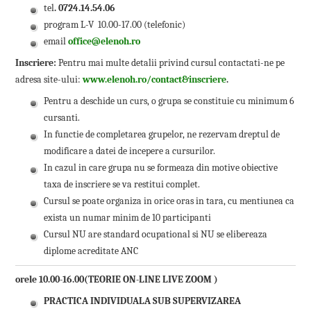
tel
. 0724.14.54.06
program L-V 10.00-17.00 (telefonic)
email
office@elenoh.ro
Inscriere:
Pentru mai multe detalii privind cursul contactati-ne pe
adresa site-ului:
www.elenoh.ro/contact&inscriere
.
Pentru a deschide un curs, o grupa se constituie cu minimum 6
cursanti.
In functie de completarea grupelor, ne rezervam dreptul de
modificare a datei de incepere a cursurilor.
In cazul in care grupa nu se formeaza din motive obiective
taxa de inscriere se va restitui complet.
Cursul se poate organiza in orice oras in tara, cu mentiunea ca
exista un numar minim de 10 participanti
Cursul NU are standard ocupational si NU se elibereaza
diplome acreditate ANC
orele 10.00-16.00(TEORIE ON-LINE LIVE ZOOM )
PRACTICA INDIVIDUALA SUB SUPERVIZAREA