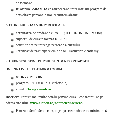
de formare.
Iti oferim
GARANTIA
ca atunci cand intri intr-un program de
dezvoltare personala noi iti suntem alaturi.
8. CE INCLUDE TAXA DE PARTICIPARE:
activitatea de predare a cursului
(TEORIE ONLINE-ZOOM)
suportul de curs in format DIGITAL
consultanta pe intreaga perioada a cursului
Certificat de participare emis de
MT Evolution Academy
9. UNDE SE SUSTINE CURSUL SI CUM NE CONTACTATI:
ONLINE LIVE PE PLATFORMA ZOOM
tel
. 0724.14.54.06
program L-V 10.00-17.00 (telefonic)
email
office@elenoh.ro
Inscriere:
Pentru mai multe detalii privind cursul contactati-ne pe
adresa site-ului:
www.elenoh.ro/contact&inscriere
.
Pentru a deschide un curs, o grupa se constituie cu minimum 6