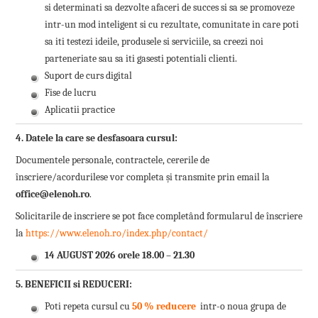
si determinati sa dezvolte afaceri de succes si sa se promoveze
intr-un mod inteligent si cu rezultate, comunitate in care poti
sa iti testezi ideile, produsele si serviciile, sa creezi noi
parteneriate sau sa iti gasesti potentiali clienti.
Suport de curs digital
Fise de lucru
Aplicatii practice
4. Datele la care se desfasoara cursul:
Documentele personale, contractele, cererile de
înscriere/acordurilese vor completa și transmite prin email la
office@elenoh.ro
.
Solicitarile de inscriere se pot face completând formularul de înscriere
la
https://www.elenoh.ro/index.php/contact/
14 AUGUST 2026 orele 18.00 – 21.30
5. BENEFICII si REDUCERI:
Poti repeta cursul cu
50 % reducere
intr-o noua grupa de