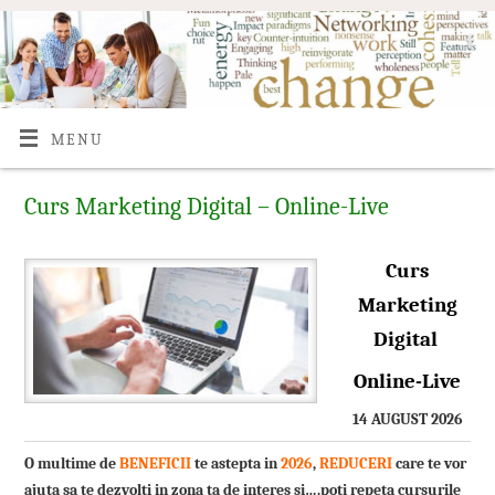
MENU
Curs Marketing Digital – Online-Live
Curs
Marketing
Digital
Online-Live
14 AUGUST 2026
O multime de
BENEFICII
te astepta in
2026
,
REDUCERI
care te vor
ajuta sa te dezvolti in zona ta de interes si….poti repeta cursurile