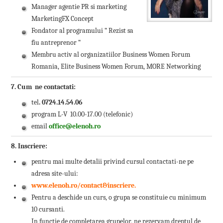
Manager agentie PR si marketing
MarketingFX Concept
Fondator al programului “ Rezist sa
fiu antreprenor “
Membru activ al organizatiilor Business Women Forum
Romania, Elite Business Women Forum, MORE Networking
7. Cum ne contactati:
tel
. 0724.14.54.06
program L-V 10.00-17.00 (telefonic)
email
office@elenoh.ro
8. Inscriere:
pentru mai multe detalii privind cursul contactati-ne pe
adresa site-ului:
www.elenoh.ro/contact&inscriere.
Pentru a deschide un curs, o grupa se constituie cu minimum
10 cursanti.
In functie de completarea grupelor, ne rezervam dreptul de