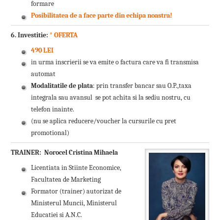
formare
Posibilitatea de a face parte din echipa noastra!
6. Investitie:
* OFERTA
490 LEI
in urma inscrierii se va emite o factura care va fi transmisa
automat
Modalitatile de plata
: prin transfer bancar sau O.P.,taxa
integrala sau avansul se pot achita si la sediu nostru, cu
telefon inainte.
(nu se aplica reducere/voucher la cursurile cu pret
promotional)
TRAINER:
Norocel Cristina Mihaela
Licentiata in Stiinte Economice,
Facultatea de Marketing
Formator (trainer) autorizat de
Ministerul Muncii, Ministerul
Educatiei si A.N.C.