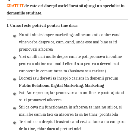
GRATUIT
de cate ori dorești astfel încat să ajungi un specialist în
domeniile studiate.
1. Cursul este potrivit pentru tine daca:
Nu stii nimic despre marketing online sau esti confuz cand
vine vorba despre ce, cum, cand, unde este mai bine sa iti
promovezi afacerea
Vrei sa afli mai multe despre cum te poti promova in online
pentru a obtine mai multi clienti sau pentru a deveni mai
cunoscut in comunitatea ta (business sau cariera)
Lucrezi sau doresti sa incepi o cariera in domenii precum
Public Relations
,
Digital Marketing
,
Marketing
Esti Antreprenor, iar promovarea in on-line te poate ajuta si
sa-ti promovezi afacerea
Stii ca ceva nu functioneaza in afacerea ta insa nu stii ce, si
mai ales cum sa faci ca afacerea ta sa fie (mai) profitabila
Te simti de-a dreptul frustrat cand vezi ca lumea nu cumpara
de la tine, chiar daca ai preturi mici