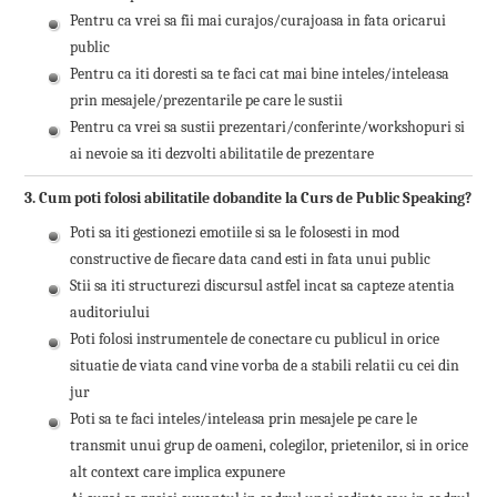
Pentru ca vrei sa fii mai curajos/curajoasa in fata oricarui
public
Pentru ca iti doresti sa te faci cat mai bine inteles/inteleasa
prin mesajele/prezentarile pe care le sustii
Pentru ca vrei sa sustii prezentari/conferinte/workshopuri si
ai nevoie sa iti dezvolti abilitatile de prezentare
3. Cum poti folosi abilitatile dobandite la Curs de Public Speaking?
Poti sa iti gestionezi emotiile si sa le folosesti in mod
constructive de fiecare data cand esti in fata unui public
Stii sa iti structurezi discursul astfel incat sa capteze atentia
auditoriului
Poti folosi instrumentele de conectare cu publicul in orice
situatie de viata cand vine vorba de a stabili relatii cu cei din
jur
Poti sa te faci inteles/inteleasa prin mesajele pe care le
transmit unui grup de oameni, colegilor, prietenilor, si in orice
alt context care implica expunere