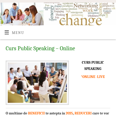
MENU
Curs Public Speaking – Online
CURS PUBLIC
SPEAKING
*ONLINE -LIVE
O multime de
BENEFICII
te astepta in
2025
,
REDUCERI
care te vor