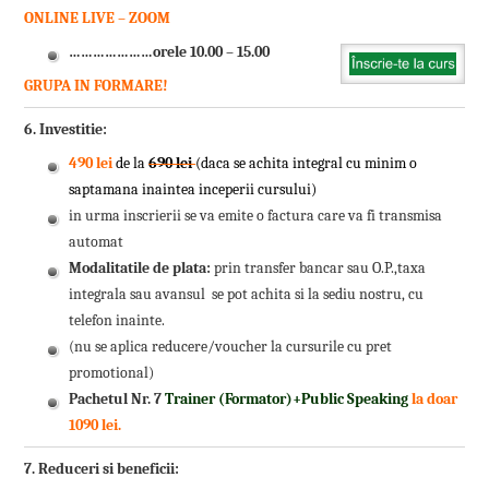
ONLINE LIVE – ZOOM
…………………orele 10.00 – 15.00
GRUPA IN FORMARE!
6. Investitie:
490 lei
de la
690 lei
(daca se achita integral cu minim o
saptamana inaintea inceperii cursului)
in urma inscrierii se va emite o factura care va fi transmisa
automat
Modalitatile de plata:
prin transfer bancar sau O.P.,taxa
integrala sau avansul se pot achita si la sediu nostru, cu
telefon inainte.
(nu se aplica reducere/voucher la cursurile cu pret
promotional)
Pachetul Nr. 7
Trainer (Formator)
+
Public Speaking
la doar
1090 lei.
7. Reduceri si beneficii: