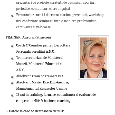
prezentari de proiecte, strategii de business, raportari
periodice, comunicari catre angajati
Persoanelor care isi doresc sa sustina prezentari, workshop-
uri, conferinte, seminarii intr-o maniera profesionista,
captivanta si valoroasa.
TRAINER:
Aurora Patrascoiu
Coach
&
Consilier pentru Dezvoltare
Personala
acreditat A.N.C.
Trainer autorizat de Ministerul
Muncii, Ministerul Educatiei si
A.N.C.
Absolvent Train of Trainers BIA
Absolvent Master ExecEdu-Asebuss,
Managementul Resurselor Umane
12 ani in training/formare, consultanta si evaluari de
competente/life & business coaching
5. Datele la care se desfasoara cursul: