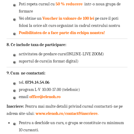
Poti repeta cursul cu
50 % reducere
intr-o noua grupa de
formare
Vei obtine un
Voucher in valoare de 100 lei
pe care il poti
folosi la orice alt curs organizat in cadrul centrului nostru
Posibilitatea de a face parte din echipa noastra!
8. Ce include taxa de participare:
activitatea de predare curs(ONLINE-LIVE ZOOM)
suportul de curs(in format digital)
9. Cum ne contactati:
tel
. 0724.14.54.06
program L-V 10.00-17.00 (telefonic)
email
office@elenoh.ro
Inscriere:
Pentru mai multe detalii privind cursul contactati-ne pe
adresa site-ului:
www.elenoh.ro/contact&inscriere
.
Pentru a deschide un curs, o grupa se constituie cu minimum
10 cursanti.