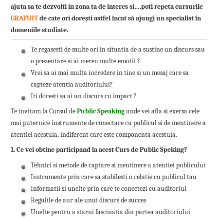
ajuta sa te dezvolti in zona ta de interes si….poti repeta cursurile
GRATUIT
de cate ori dorești astfel încat să ajungi un specialist în
domeniile studiate.
Te regasesti de multe ori in situatia de a sustine un discurs sau
o prezentare si ai mereu multe emotii ?
Vrei sa ai mai multa incredere in tine si un mesaj care sa
capteze atentia auditoriului?
Iti doresti sa ai un discurs cu impact ?
Te invitam la Cursul de
Public Speaking
unde vei afla si exersa cele
mai puternice instrumente de conectare cu publicul si de mentinere a
atentiei acestuia, indiferent care este componenta acestuia.
1. Ce vei obtine participand la acest Curs de Public Speking?
Tehnici si metode de captare si mentinere a atentiei publicului
Instrumente prin care sa stabilesti o relatie cu publicul tau
Informatii si unelte prin care te conectezi cu auditoriul
Regulile de aur ale unui discurs de succes
Unelte pentru a starni fascinatia din partea auditoriului