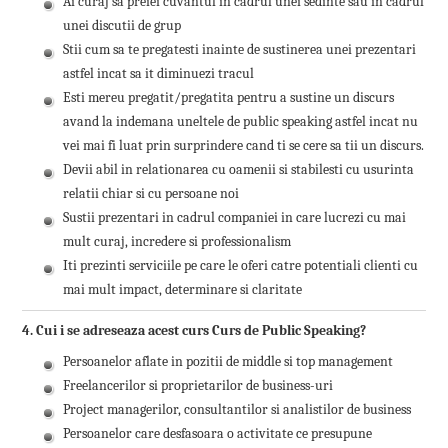
Ai curaj sa preiei cuvantul in cadrul unei sedinte sau in cadrul
unei discutii de grup
Stii cum sa te pregatesti inainte de sustinerea unei prezentari
astfel incat sa it diminuezi tracul
Esti mereu pregatit/pregatita pentru a sustine un discurs
avand la indemana uneltele de public speaking astfel incat nu
vei mai fi luat prin surprindere cand ti se cere sa tii un discurs.
Devii abil in relationarea cu oamenii si stabilesti cu usurinta
relatii chiar si cu persoane noi
Sustii prezentari in cadrul companiei in care lucrezi cu mai
mult curaj, incredere si professionalism
Iti prezinti serviciile pe care le oferi catre potentiali clienti cu
mai mult impact, determinare si claritate
4. Cui i se adreseaza acest curs Curs de Public Speaking?
Persoanelor aflate in pozitii de middle si top management
Freelancerilor si proprietarilor de business-uri
Project managerilor, consultantilor si analistilor de business
Persoanelor care desfasoara o activitate ce presupune