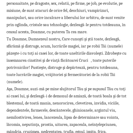
personaitate, pe dragoste, sex, relatii, pe firme, pe job, pe evolutie, pe
misiune, de sunt atacuri de orice fel, deochiuri, vampirizari,
manipulari, sau orice incalcare a liberului lor arbitru, de sunt venite
prin oglinda, cristale sau tehnologie, dezleagă-le pentru totdeauna, în
ceasul acesta, Doamne, cu puterea Ta cea mare.
Tu Doamne, Dumnezeul nostru, Care cunoşti şi ştii toate, dezleagă,
sfărâmă şi distruge, acum, lucrările magiei, iar pe robii Tăi (numele)
păzeşte-i cu toţi ai casei lor, de toate uneltirile diavoleşti. Zdrobeşte cu
însemnarea cinstitei şi de viaţă făcătoarei Cruci , toate puterile
potrivnicilor! Pustieşte, distruge şi depărtează, pentru totdeauna,
toate lucrările magiei, vrăjitoriei şi fermecătoriei de la robii Tăi
(numele).
Aşa, Doamne, auzi-mă pe mine slujitorul Tău şi pe supusul Tău cu toţi
ai casei lui, şi dezleagă-i de demonul de amiază, de toată boala şi de tot
blestemul, de toată mania, nenorocirea, clevetirea, invidia, viciile,
dependentele, farmecele, descântecele, ghinioanele, argintul viu,
nemilostivirea, lenea, lancezeala, lipsa de determinare sau vointa,
lăcomia, neputinţa, prostia, uitarea, zapaceala, neînţelepciunea,
mândria, cruzimea, nedreptatea, trufia, egoul, ispita, frica,