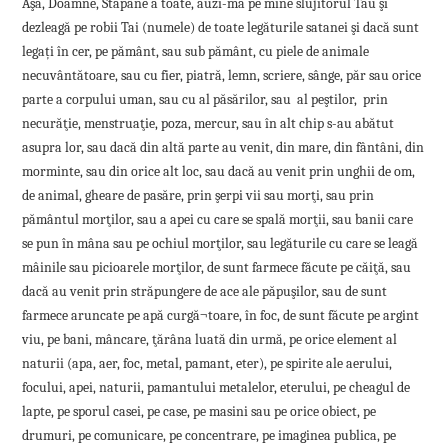
Aşa, Doamne, Stăpâne a toate, auzi-mă pe mine slujitorul Tău şi
dezleagă pe robii Tai (numele) de toate legăturile satanei şi dacă sunt
legați în cer, pe pământ, sau sub pământ, cu piele de animale
necuvântătoare, sau cu fier, piatră, lemn, scriere, sânge, păr sau orice
parte a corpului uman, sau cu al păsărilor, sau al peştilor, prin
necurăţie, menstruaţie, poza, mercur, sau în alt chip s-au abătut
asupra lor, sau dacă din altă parte au venit, din mare, din fântâni, din
morminte, sau din orice alt loc, sau dacă au venit prin unghii de om,
de animal, gheare de pasăre, prin şerpi vii sau morţi, sau prin
pământul morţilor, sau a apei cu care se spală morţii, sau banii care
se pun în mâna sau pe ochiul morţilor, sau legăturile cu care se leagă
mâinile sau picioarele morţilor, de sunt farmece făcute pe căiţă, sau
dacă au venit prin străpungere de ace ale păpuşilor, sau de sunt
farmece aruncate pe apă curgă¬toare, în foc, de sunt făcute pe argint
viu, pe bani, mâncare, ţărâna luată din urmă, pe orice element al
naturii (apa, aer, foc, metal, pamant, eter), pe spirite ale aerului,
focului, apei, naturii, pamantului metalelor, eterului, pe cheagul de
lapte, pe sporul casei, pe case, pe masini sau pe orice obiect, pe
drumuri, pe comunicare, pe concentrare, pe imaginea publica, pe