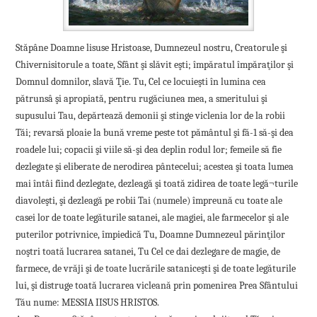
Stăpâne Doamne lisuse Hristoase, Dumnezeul nostru, Creatorule şi
Chivernisitorule a toate, Sfânt şi slăvit eşti; împăratul împăraţilor şi
Domnul domnilor, slavă Ţie. Tu, Cel ce locuieşti în lumina cea
pătrunsâ şi apropiată, pentru rugăciunea mea, a smeritului şi
supusului Tau, depărtează demonii şi stinge viclenia lor de la robii
Tăi; revarsă ploaie la bună vreme peste tot pământul şi fă-1 să-şi dea
roadele lui; copacii şi viile să-şi dea deplin rodul lor; femeile să fie
dezlegate şi eliberate de nerodirea pântecelui; acestea şi toata lumea
mai întâi fiind dezlegate, dezleagă şi toată zidirea de toate legă¬turile
diavoleşti, şi dezleagă pe robii Tai (numele) împreună cu toate ale
casei lor de toate legăturile satanei, ale magiei, ale farmecelor şi ale
puterilor potrivnice, împiedică Tu, Doamne Dumnezeul părinţilor
noştri toată lucrarea satanei, Tu Cel ce dai dezlegare de magie, de
farmece, de vrăji şi de toate lucrările sataniceşti şi de toate legăturile
lui, şi distruge toată lucrarea vicleană prin pomenirea Prea Sfântului
Tău nume: MESSIA IISUS HRISTOS.